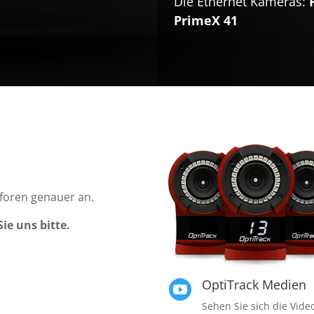
Die Ethernet Kameras:
PrimeX 41
nforen genauer an.
ie uns bitte.
OptiTrack Medien

Sehen Sie sich die Vide