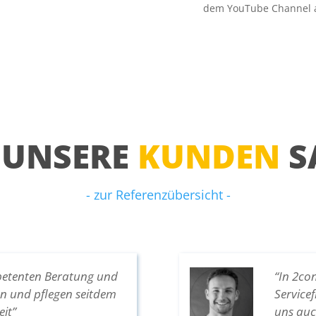
dem YouTube Channel 
 UNSERE
KUNDEN
S
- zur Referenzübersicht -
petenten Beratung und
“In 2co
en und pflegen seitdem
Service
it”
uns auc