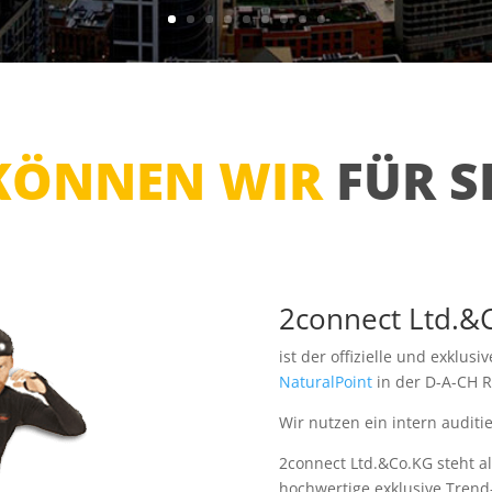
KÖNNEN WIR
FÜR S
2connect Ltd.&
ist der offizielle und exklus
NaturalPoint
in der D-A-CH R
Wir nutzen ein intern audit
2connect Ltd.&Co.KG steht a
hochwertige exklusive Trend