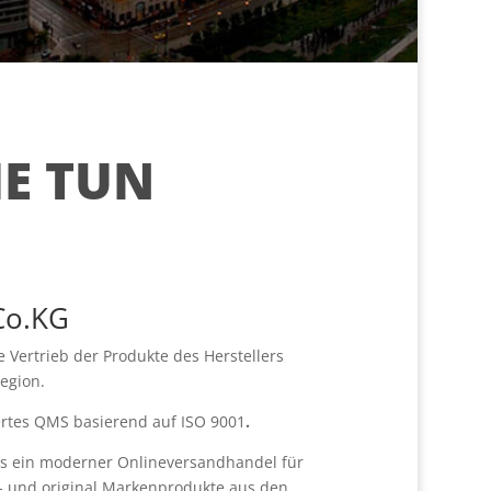
IE TUN
Co.KG
ive Vertrieb der Produkte des Herstellers
egion.
iertes QMS basierend auf ISO 9001
.
ls ein moderner Onlineversandhandel für
- und original Markenprodukte aus den