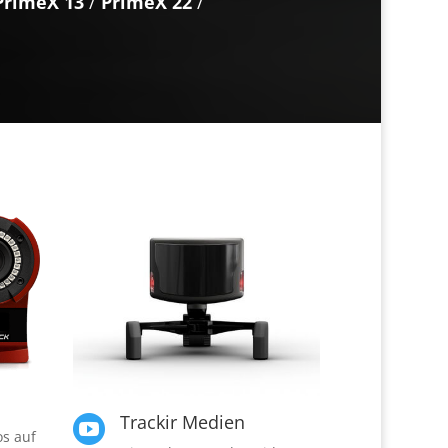
PrimeX 13
/
PrimeX 22
/
Trackir Medien

os auf