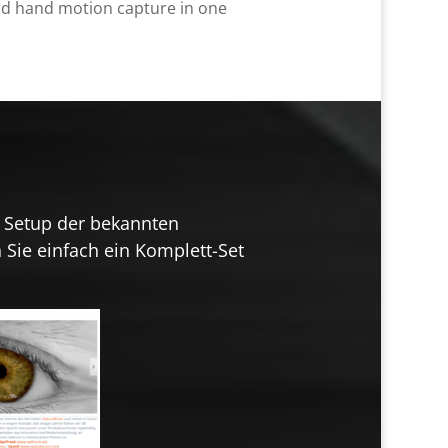
d hand motion capture in one
s Setup der bekannten
 Sie einfach ein Komplett-Set