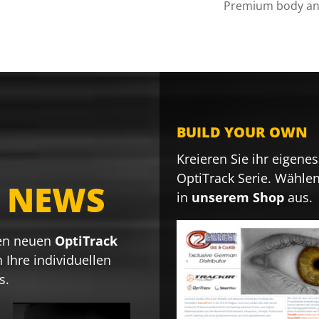
Premium body an
BUILD YOUR OWN
Kreieren Sie ihr eigene
OptiTrack Serie. Wählen
E
NEWS
in
unserem Shop
aus.
ren neuen
OptiTrack
ch Ihre individuellen
s.