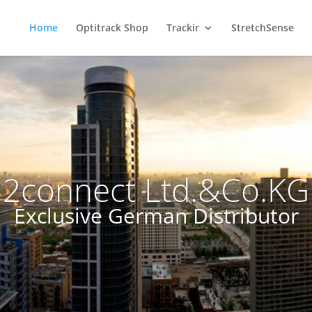
Home
Optitrack Shop
Trackir
StretchSense
2connect Ltd.&Co.KG
Exclusive German Distributor